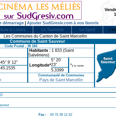
Vendr
e démarrage
|
Ajouter SudGresiv.com à vos favoris
lture & Loisirs
Le Tourisme
Le Sport
Les
Les Communes du Canton de Saint Marcellin
Commune de Saint Sauveur
Code Postal : 38 160
Habitants :
1 833 (Saint
Salvériens)
5° 20'
45° 9' 12"
23"
Longitude*
*
à la mairie
45.1535
5.3399
Communauté de Communes
n
Pays de Saint Marcellin
RD
x
auveur
Fax :
04 76 38 12 62