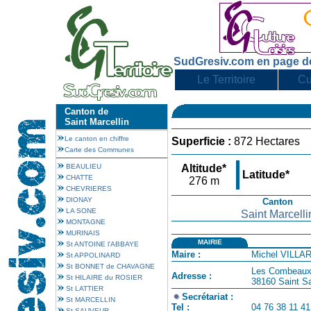
SudGresiv.com en page d
Le Territoire
Cu
Canton de
Saint Marcellin
Le canton en chiffre
Superficie :
872 Hectares
Carte des Communes
BEAULIEU
Altitude*
Latitude*
CHATTE
276 m
CHEVRIERES
DIONAY
Canton
LA SONE
Saint Marcelli
MONTAGNE
MURINAIS
MAIRIE
St ANTOINE l'ABBAYE
Maire :
Michel VILLA
St APPOLINARD
St BONNET de CHAVAGNE
Les Combeau
Adresse :
St HILAIRE du ROSIER
38160 Saint S
St LATTIER
Secrétariat :
St MARCELLIN
Tel :
04 76 38 11 41
St SAUVEUR