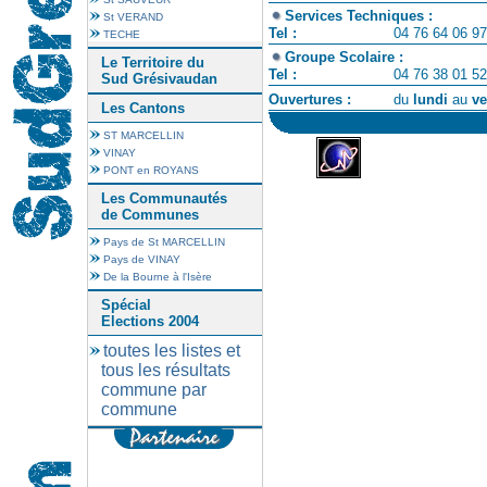
Services Techniques :
St VERAND
Tel :
04 76 64 06 97
TECHE
Groupe Scolaire :
Le Territoire du
Tel :
04 76 38 01 52
Sud Grésivaudan
Ouvertures :
du
lundi
au
ve
Les Cantons
ST MARCELLIN
VINAY
PONT en ROYANS
Les Communautés
de Communes
Pays de St MARCELLIN
Pays de VINAY
De la Bourne à l'Isère
Spécial
Elections 2004
toutes les listes et
tous les résultats
commune par
commune