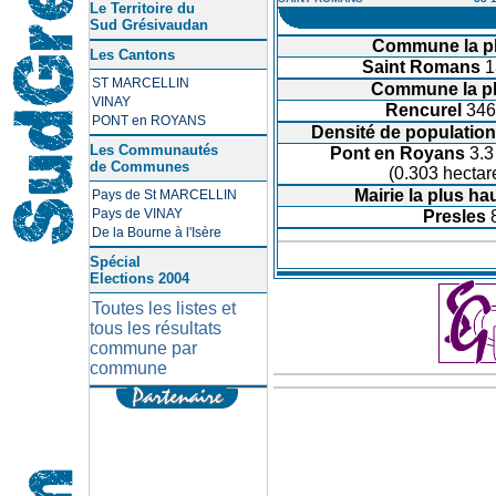
Le Territoire du
Sud Grésivaudan
Commune la pl
Les Cantons
Saint Romans
1
ST MARCELLIN
Commune la pl
VINAY
Rencurel
346
PONT en ROYANS
Densité de population
Les Communautés
Pont en Royans
3.3
de Communes
(0.303 hectar
Mairie la plus ha
Pays de St MARCELLIN
Pays de VINAY
Presles
De la Bourne à l'Isère
Spécial
Elections 2004
Toutes les listes et
tous les résultats
commune par
commune