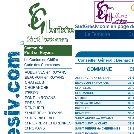
SudGresiv.com en page d
Le Territoire
Cu
Canton de
Pont en Royans
Le Canton en Chiffre
Conseiller Général : Bernard
Carte des Communes
COMMUNE
C
AUBERIVES en ROYANS
BEAUVOIR en ROYANS
38 
AUBERIVES en ROYANS
CHATELUS
BEAUVOIR en ROYANS
38 
CHORANCHE
CHATELUS
38 
IZERON
CHORANCHE
38 
PONT en ROYANS
IZERON
38 
PRESLES
PONT en ROYANS
38 
RENCUREL
PRESLES
38 
St ANDRE en ROYANS
RENCUREL
38 
St JUST de CLAIX
SAINT ANDRE en ROYANS
38 
St PIERRE de CHERENNES
SAINT JUST de CLAIX
38 
St ROMANS
SAINT
PIERRE de CHERENNES
38 
SAINT ROMANS
38 