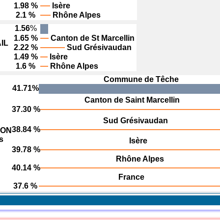
1.98 %
Isère
2.1 %
Rhône Alpes
1.56
%
1.65 %
Canton de St Marcellin
IL
2.22 %
Sud Grésivaudan
1.49 %
Isère
1.6 %
Rhône Alpes
Commune de Têche
41.71%
Canton de Saint Marcellin
37.30 %
Sud Grésivaudan
38.84 %
ION
s
Isère
39.78 %
Rhône Alpes
40.14 %
France
37.6 %