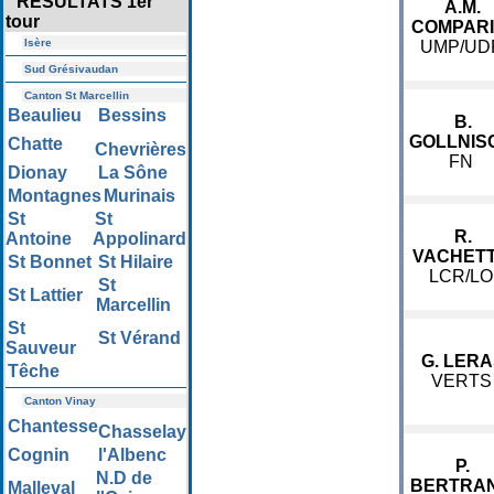
RESULTATS 1er
A.M.
tour
COMPARI
Isère
UMP/UD
Sud Grésivaudan
Canton St Marcellin
Beaulieu
Bessins
B.
GOLLNIS
Chatte
Chevrières
FN
Dionay
La Sône
Montagnes
Murinais
St
St
R.
Antoine
Appolinard
VACHET
St Bonnet
St Hilaire
LCR/LO
St
St Lattier
Marcellin
St
St Vérand
Sauveur
G. LERA
Têche
VERTS
Canton Vinay
Chantesse
Chasselay
Cognin
l'Albenc
P.
N.D de
BERTRA
Malleval