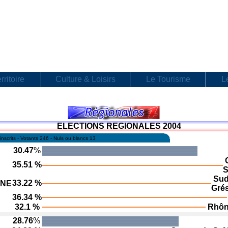
rritoire
Culture & Loisirs
Le Tourisme
L
ELECTIONS REGIONALES 2004
inscrits - Votants 246 - Nuls ou blancs 13
30.47
%
C
35.51 %
S
Su
33.22 %
NE
Gré
36.34 %
32.1 %
Rhôn
28.76
%