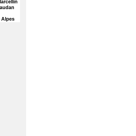
arcellin
vaudan
 Alpes