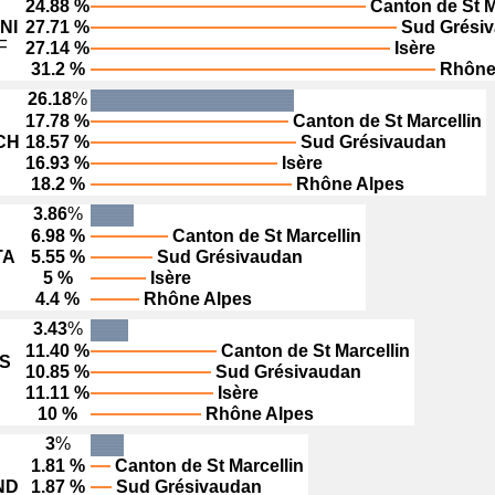
24.88 %
Canton de St M
NI
27.71 %
Sud Grési
F
27.14 %
Isère
31.2 %
Rhône
26.18
%
17.78 %
Canton de St Marcellin
CH
18.57 %
Sud Grésivaudan
16.93 %
Isère
18.2 %
Rhône Alpes
3.86
%
6.98 %
Canton de St Marcellin
TA
5.55 %
Sud Grésivaudan
5 %
Isère
4.4 %
Rhône Alpes
3.43
%
11.40 %
Canton de St Marcellin
S
10.85 %
Sud Grésivaudan
11.11 %
Isère
10 %
Rhône Alpes
3
%
1.81 %
Canton de St Marcellin
ND
1.87 %
Sud Grésivaudan