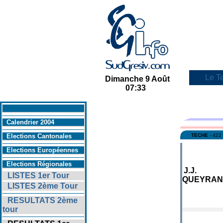
Le Te
Dimanche 9 Août
07:33
En savoir +
Calendrier 2004
Elections Cantonales
TECHE
- 422 
Elections Européennes
Elections Régionales
J.J.
LISTES 1er Tour
QUEYRAN
LISTES 2ème Tour
RESULTATS 2ème
tour