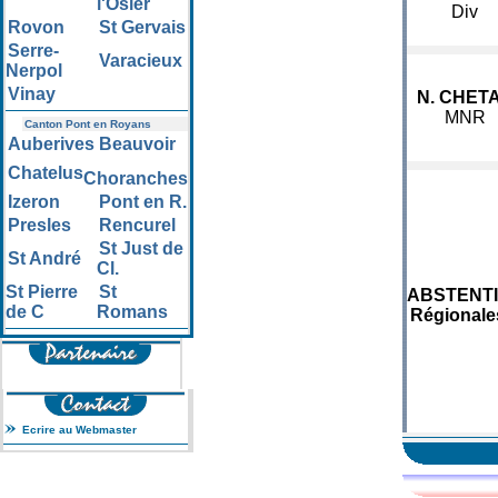
l'Osier
Div
Rovon
St Gervais
Serre-
Varacieux
Nerpol
Vinay
N. CHETA
MNR
Canton Pont en Royans
Auberives
Beauvoir
Chatelus
Choranches
Izeron
Pont en R.
Presles
Rencurel
St Just de
St André
Cl.
St Pierre
St
ABSTENT
de C
Romans
Régionale
Ecrire au Webmaster