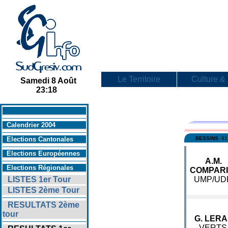
Le Territoire
Culture & 
Samedi 8 Août
23:18
En savoir +
Calendrier 2004
Elections Cantonales
BESSINS
- 91
Elections Européennes
A.M.
Elections Régionales
COMPARI
LISTES 1er Tour
UMP/UD
LISTES 2ème Tour
RESULTATS 2ème
tour
G. LERA
VERTS