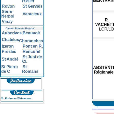
BERTRAN
l'Osier
Rovon
St Gervais
Serre-
Varacieux
Nerpol
R.
Vinay
VACHET
Canton Pont en Royans
LCR/LO
Auberives
Beauvoir
Chatelus
Choranches
Izeron
Pont en R.
Presles
Rencurel
St Just de
St André
Cl.
St Pierre
St
ABSTENT
de C
Romans
Régionale
Ecrire au Webmaster