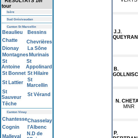
RESULTATS 1er
tour
Isère
Sud Grésivaudan
Canton St Marcellin
J.J.
Beaulieu
Bessins
QUEYRAN
Chatte
Chevrières
Dionay
La Sône
Montagnes
Murinais
St
St
Antoine
Appolinard
B.
St Bonnet
St Hilaire
GOLLNIS
St
St Lattier
Marcellin
St
St Vérand
Sauveur
N. CHETA
Têche
MNR
Canton Vinay
Chantesse
Chasselay
Cognin
l'Albenc
P.
N.D de
Malleval