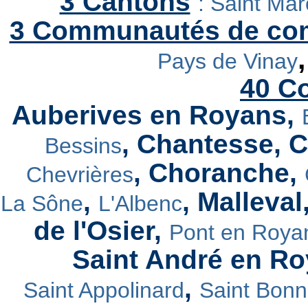
3 Cantons
:
Saint Marc
3 Communautés de c
Pays de Vinay
40 C
Auberives en Royans,
, Chantesse, 
Bessins
, Choranche,
Chevrières
,
, Malleval
La Sône
L'Albenc
de l'Osier,
Pont en Roya
Saint André en R
,
Saint Appolinard
Saint Bon