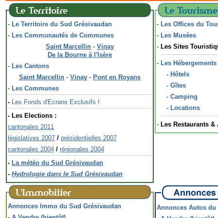
-
Le Territoire du Sud Grésivaudan
-
Les Offices du To
-
Les Communautés de Communes
-
Les Musées
Saint Marcellin
-
Vinay
-
Les Sites Touristi
De la Bourne à l'Isère
-
Les Hébergements
-
Les Cantons
- Hôtels
Saint Marcellin
-
Vinay
-
Pont en Royans
- Gîtes
-
Les Communes
- Camping
-
Les Fonds d'Ecrans
Exclusifs
!
- Locations
- Les Elections :
-
Les Restaurants &
cantonales 2011
législatives 2007
/
présidentielles 2007
cantonales 2004
/
régionales 2004
-
La météo du Sud Grésivaudan
-
Hydrologie dans le Sud Grésivaudan
Annonces Immo du Sud Grésivaudan
Annonces Autos du
-
A Vendre (bientôt)